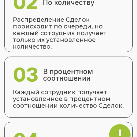
приоритетным параметром при
распределении карточек Сделок в
amoCRM, в независимости от
Графика работы и других настроек
Шаблона.
Контроль статуса пользователя
-
виджет постоянно сканирует
раздел События в amoCRM. В
качестве событий фиксируются:
звонки, сообщения, примечания,
смены статусов Сделок и т.п. Если
за выбранный промежуток
времени (по умолчанию 30 мин.)
пользователь системы не создал ни
одного события, виджет
показывает ему окно с
предложением подтвердить, что
тот ONLINE. Если в течение
отведенного времени (по
умолчанию 5 мин.) сотрудник этого
не делает, то его статус
автоматически становится OFFLINE.