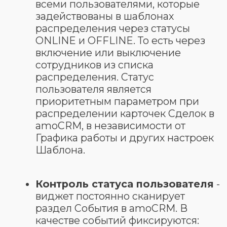
ответственного
позволяет при
распределении проверить
текущего ответственного и если
текущий ответственный не
подпадает под фильтры
распределения, то ответственный
за Сделку будет распределен
между подходящими под фильтры
пользователями.
Смена ответственного в
связанных сущностях
:
"Компания", "Главный контакт", "Все
контакты", "Открытые задачи
текущей сделки", "Открытые задачи
всех контактов", "Открытые задачи
компании". То есть после
распределения Сделки
ответственный будет
автоматически изменяться в
нужных вам связанных сущностях.
Распределение по времени
, если
менеджер не берет заявку за
заданное время, то виджет
передает ее следующему, и так,
пока более свободный сотрудник