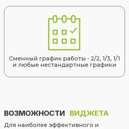
Виджет по очереди распределяет
Сделки среди выбранных
сотрудников, чтобы каждый из них
получал по одной в очереди.
02
По количеству
Распределение Сделок
происходит по очереди, но
каждый сотрудник получает
только их установленное
количество.
03
В процентном
соотношении
Каждый сотрудник получает
установленное в процентном
соотношении количество Сделок.