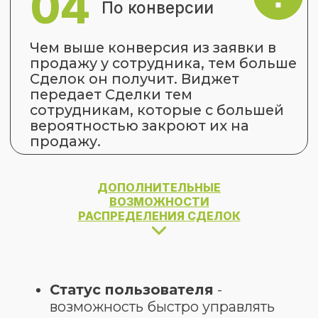
Роль пользователя
позволяет
настроить права, которыми он
будет обладать. Для роли
Администратор доступны все
настройки и разделы виджета. Для
роли Пользователь доступен
только раздел с переключением
статуса ONLINE / OFFLINE.
Рабочий график
позволяет
настроить рабочий график
индивидуально для каждого
пользователя или общий график
сразу для всех сотрудников.
ДОПОЛНИТЕЛЬНЫЕ
Учёт текущего ответственного
позволяет при распределении
ВОЗМОЖНОСТИ
учитывать ответственного
РАСПРЕДЕЛЕНИЯ СДЕЛОК
пользователя за связанные со
Сделкой, Контакт или Компанию. То
есть при поступлении повторной
заявки от клиента, она передается
ответственному менеджеру.
Контроль текущего