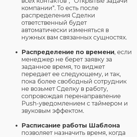
Новым уровнем автоматизации
нашего виджета является
автоматическое распределение
заявок между сотрудниками в
зависимости от их конверсии в
продажу.
Чем больше менеджер продает, тем
больше заявок он получает. И
наоборот, плохо обрабатывает
трафик, - получает меньше
потенциальных клиентов, а значит и
меньше ЗП. Таким образом, мы
передаем клиентов тем сотрудникам,
которые с большей вероятностью
закроют их на продажу.
Но если система будет постоянно
передавать эффективному менеджеру