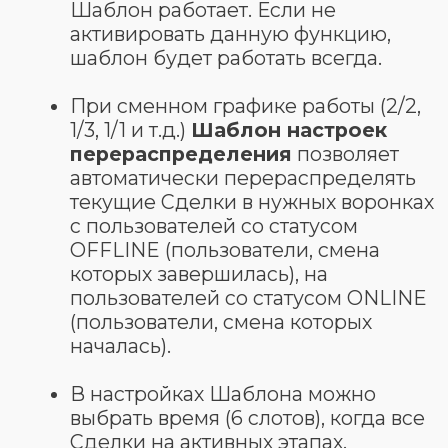
бОльшее количество заявок, чем
остальным, то через 1-3 недели он
перестанет справляться с нагрузкой,
его конверсия начнёт стремительно
падать и сравняется с конверсиями
других менеджеров.
Мы предусмотрели это! Система
является саморегулируемой, она сама
отслеживает высокую нагрузку на
менеджеров и в реальном времени
перераспределяет заявки на
сотрудников с наибольшей
конверсией.
Таким образом, вам не нужно вручную
подбивать аналитику по сотрудникам
и самостоятельно распределять по
ним клиентов!
Виджет "Распределение заявок REON"
самостоятельно оптимизирует этот
процесс для роста продаж.