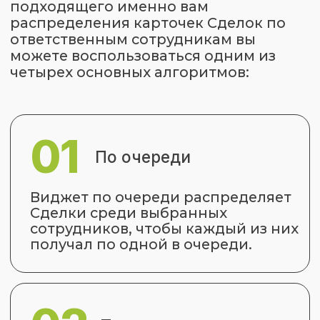
04
По конверсии
Чем выше конверсия из заявки в
продажу у сотрудника, тем больше
Сделок он получит. Виджет
передает Сделки тем
сотрудникам, которые с большей
вероятностью закроют их на
продажу.
Статус пользователя
-
возможность быстро управлять
всеми пользователями, которые
задействованы в шаблонах
распределения через статусы
ONLINE и OFFLINE. То есть через
включение или выключение
сотрудников из списка
распределения. Статус
пользователя является