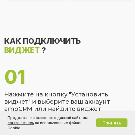
через
E-mail
и
Telegram bot
.
Вы можете обратиться в
техподдержку REON по следующим
причинам:
Вы столкнулись с полной или
частичной неисправностью в
работе виджета;
У вас не получается корректно
настроить виджет под задачи
вашей компании;
У вас не получается оформить
или продлить подписку на
виджет.
Продолжая использовать данный сайт, вы
Принять
соглашаетесь
на использование файлов
Cookie.