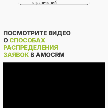
ограничений.
КАК ПОДКЛЮЧИТЬ
ВИДЖЕТ
?
01
Нажмите на кнопку "Установить
виджет" и выберите ваш аккаунт
amoCRM или найдите виджет
"Распределение заявок/пересменка"
от REON в маркетплейсе amoМаркет.