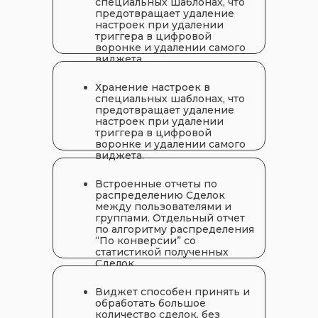
ОСТАВЬТЕ ОТЗЫВ НА ВИДЖЕТ И
специальных шаблонах, что
предотвращает удаление
ПОЛУЧИТЕ 2 МЕСЯЦА
настроек при удалении
БЕСПЛАТНОЙ ПОДПИСКИ
!
триггера в цифровой
воронке и удалении самого
После окончания 14-дневного
виджета.
тестового периода вы сразу (без
первичной оплаты) можете
Хранение настроек в
получить 2 месяца бесплатной
специальных шаблонах, что
подписки на данный виджет, если
предотвращает удаление
оставите отзыв на amoМаркете. Вам
настроек при удалении
просто нужно написать отзыв и
триггера в цифровой
прислать его скриншот в наш
воронке и удалении самого
Telegram-бот
. Далее после проверки
виджета.
отзыва подписка на виджет будет
автоматически продлена еще на 2
месяца на всех активных
Встроенные отчеты по
пользователей вашей amoCRM на
распределению Сделок
момент предоставления бонусной
между пользователями и
подписки.
группами. Отдельный отчет
по алгоритму распределения
“По конверсии” со
статистикой полученных
Сделок.
Виджет способен принять и
обработать большое
количество сделок, без