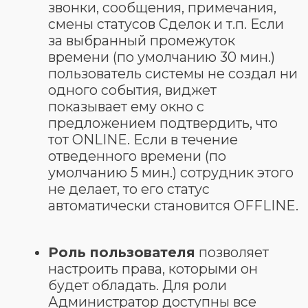
не возьмет Сделку в работу,
сопровождая перенаправление
Push-уведомлением с таймером и
звуковым эффектом.
Расписание работы Шаблона
позволяет назначить время, когда
Шаблон работает. Если не
активировать данную функцию,
шаблон будет работать всегда.
При сменном графике работы (2/2,
1/3, 1/1 и т.д.)
Шаблон настроек
перераспределения
позволяет
автоматически перераспределять
текущие Сделки в нужных воронках
с пользователей со статусом
OFFLINE (пользователи, смена
которых завершилась), на
пользователей со статусом ONLINE
(пользователи, смена которых
началась).
В настройках Шаблона можно
выбрать время (6 слотов), когда все
Сделки на активных этапах,